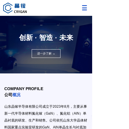
创新
·
智造
·
未来
进一步了解 →
COMPANY PROFILE
公司
概况
山东晶镓半导体有限公司成立于2023年8月，主要从事
新一代半导体材料氮化镓（GaN）、氮化铝（AlN）单
晶衬底的研发、生产和销售。公司依托山东大学晶体材
料国家重点实验室研发的GaN、AlN单晶生长与衬底加